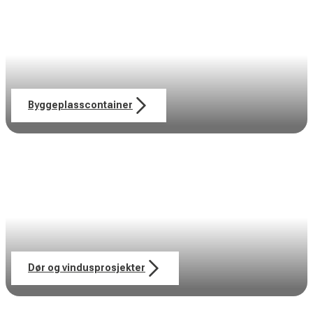
Byggeplasscontainer
Dør og vindusprosjekter