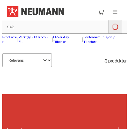
Produkte
Verktøy - Uterom -
El-Verktøy
Bolteammunisjon /
|
|
|
r
EL
Tilbehør
Tilbehør
() produkter