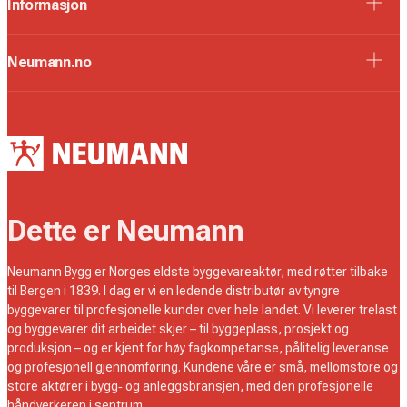
Informasjon
Neumann.no
Dette er Neumann
Neumann Bygg er Norges eldste byggevareaktør, med røtter tilbake
til Bergen i 1839. I dag er vi en ledende distributør av tyngre
byggevarer til profesjonelle kunder over hele landet. Vi leverer trelast
og byggevarer dit arbeidet skjer – til byggeplass, prosjekt og
produksjon – og er kjent for høy fagkompetanse, pålitelig leveranse
og profesjonell gjennomføring. Kundene våre er små, mellomstore og
store aktører i bygg‑ og anleggsbransjen, med den profesjonelle
håndverkeren i sentrum.