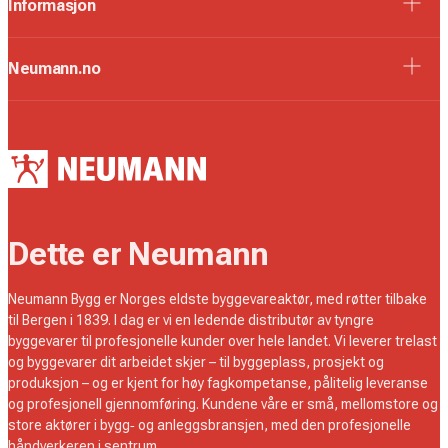
Informasjon
Neumann.no
Dette er Neumann
Neumann Bygg er Norges eldste byggevareaktør, med røtter tilbake
til Bergen i 1839. I dag er vi en ledende distributør av tyngre
byggevarer til profesjonelle kunder over hele landet. Vi leverer trelast
og byggevarer dit arbeidet skjer – til byggeplass, prosjekt og
produksjon – og er kjent for høy fagkompetanse, pålitelig leveranse
og profesjonell gjennomføring. Kundene våre er små, mellomstore og
store aktører i bygg‑ og anleggsbransjen, med den profesjonelle
håndverkeren i sentrum.